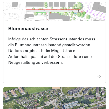
basierend auf dem Siegerprojekt der
Sondernutzungsplan ausgearbeitet. Der
Sondernutzungsplan als öffentlich-rechtliches
Instrument regelt die planungs- und
Blumenaustrasse
baurechtlichen Bestimmungen für die Umsetzung
des Bauvorhabens.
Infolge des schlechten Strassenzustandes muss
die Blumenaustrasse instand gestellt werden.
Dadurch ergibt sich die Möglichkeit die
Aufenthaltsqualität auf der Strasse durch eine
Neugestaltung zu verbessern.