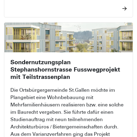
anschliessend zum Richtprojekt für den
Sondernutzungsplan weiterbearbeitet. Der
Sondernutzungsplan als öffentlich-rechtliches
Instrument regelt die bau- und
planungsrechtlichen Bestimmungen für die
Umsetzung des Bauvorhabens. Die Verbreiterung
des Einlenkers Bauhofstrasse bedingt ein
Strassenprojekt und einen Teilstrassenplan,
Sondernutzungsplan
welche verfahrenskoordiniert geführt werden.
Stephanshornstrasse Fusswegprojekt
mit Teilstrassenplan
Die Ortsbürgergemeinde St.Gallen möchte im
Plangebiet eine Wohnbebauung mit
Mehrfamilienhäusern realisieren bzw. eine solche
im Baurecht vergeben. Sie führte dafür einen
Studienauftrag mit neun teilnehmenden
Architekturbüros / Bietergemeinschaften durch.
Aus dem Varianzverfahren ging das Projekt