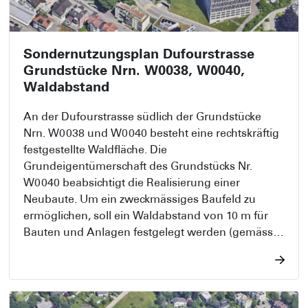
Sondernutzungsplan Dufourstrasse
Grundstücke Nrn. W0038, W0040,
Waldabstand
An der Dufourstrasse südlich der Grundstücke
Nrn. W0038 und W0040 besteht eine rechtskräftig
festgestellte Waldfläche. Die
Grundeigentümerschaft des Grundstücks Nr.
W0040 beabsichtigt die Realisierung einer
Neubaute. Um ein zweckmässiges Baufeld zu
ermöglichen, soll ein Waldabstand von 10 m für
Bauten und Anlagen festgelegt werden (gemäss
Art. 91 Abs. 2 des Planungs- und Baugesetzes
(PBG; sGS 731.1)). Für die Festlegung des
Waldabstandes wurde ein Waldabstandslinienplan
bzw. ein Sondernutzungsplan nach Art. 29 PBG